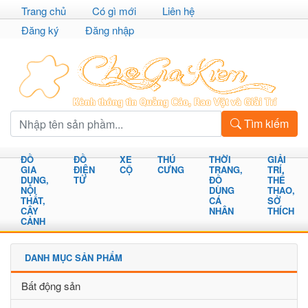
Trang chủ
Có gì mới
Liên hệ
Đăng ký
Đăng nhập
Tìm kiếm
ĐỒ
ĐỒ
XE
THÚ
THỜI
GIẢI
GIA
ĐIỆN
CỘ
CƯNG
TRANG,
TRÍ,
DỤNG,
TỬ
ĐỒ
THỂ
NỘI
DÙNG
THAO,
THẤT,
CÁ
SỞ
CÂY
NHÂN
THÍCH
CẢNH
DANH MỤC SẢN PHẨM
Bất động sản