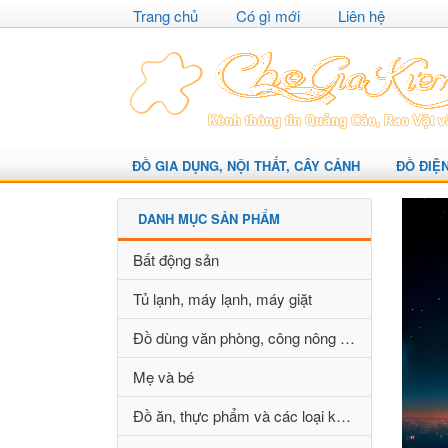
Trang chủ
Có gì mới
Liên hệ
ĐỒ GIA DỤNG, NỘI THẤT, CÂY CẢNH
ĐỒ ĐIỆ
DANH MỤC SẢN PHẨM
Bất động sản
Tủ lạnh, máy lạnh, máy giặt
Đồ dùng văn phòng, công nông nghiệp
Mẹ và bé
Đồ ăn, thực phẩm và các loại khác