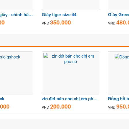
Thanh lý tủ giày - chính hãng - sz 40-41
Giày tiger size 44
Giày Green
00
350.000
480.
VNĐ
VNĐ
ck
zin đét bán cho chị em phụ nữ
Đồng hồ b
.000
200.000
950.
VNĐ
VNĐ