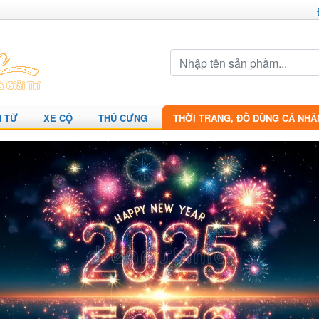
N TỬ
XE CỘ
THÚ CƯNG
THỜI TRANG, ĐỒ DÙNG CÁ NHÂ