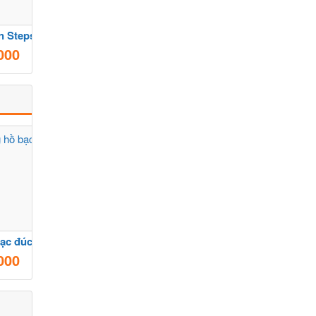
 Steps size 44
Pass giày chính hãng 100%
000
3.000.000
VNĐ
ạc đúc 925
Đồng hồ thụy Sỹ 36mm mỏng đẹp
000
1.800.000
VNĐ