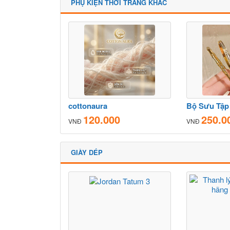
PHỤ KIỆN THỜI TRANG KHÁC
cottonaura
120.000
250.0
VNĐ
VNĐ
GIÀY DÉP