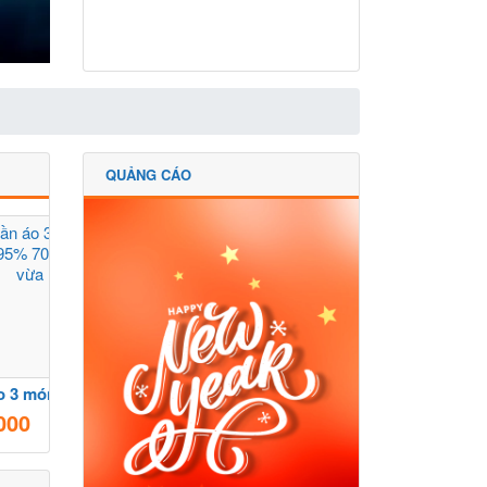
QUẢNG CÁO
bộ quần áo 3 món loại đẹp.mới 95% 70-80kg mặc vừa
Pass áo ạ (áo dệt)
000
70.000
VNĐ