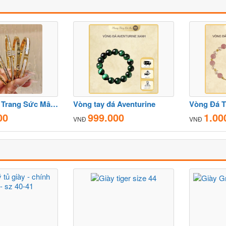
Bộ Sưu Tập Trang Sức Mây Ánh Kim Thời Trang Nữ Đẹp
Vòng tay đá Aventurine
00
999.000
1.00
VNĐ
VNĐ