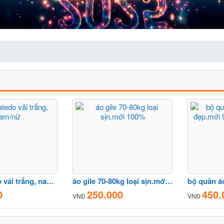
Đồ Karatedo vải trắng, nam/nữ
áo gile 70-80kg loại sịn.mới 100%
0
250.000
450.
VNĐ
VNĐ