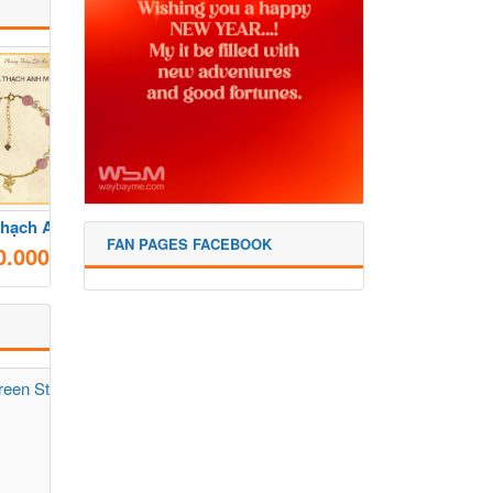
Vòng Đá Thạch Anh Mix Ngọc Trai
Mọi người nghĩ sao về công nghệ tai nghe dịch thuật trực tiếp hiện nay?
FAN PAGES FACEBOOK
0.000
400.000
VNĐ