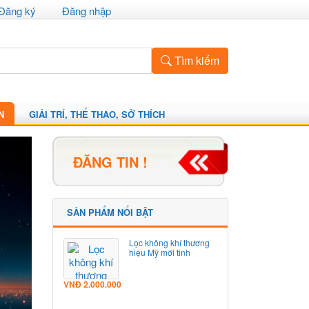
Đăng ký
Đăng nhập
Tìm kiếm
N
GIẢI TRÍ, THỂ THAO, SỞ THÍCH
ĐĂNG TIN !
SẢN PHẨM NỔI BẬT
Lọc không khí thương
hiệu Mỹ mới tinh
VNĐ
2.000.000