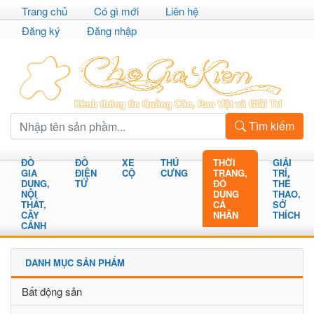
Trang chủ
Có gì mới
Liên hệ
Đăng ký
Đăng nhập
Tìm kiếm
ĐỒ
ĐỒ
XE
THÚ
THỜI
GIẢI
GIA
ĐIỆN
CỘ
CƯNG
TRANG,
TRÍ,
DỤNG,
TỬ
ĐỒ
THỂ
NỘI
DÙNG
THAO,
THẤT,
CÁ
SỞ
CÂY
NHÂN
THÍCH
CẢNH
DANH MỤC SẢN PHẨM
Bất động sản