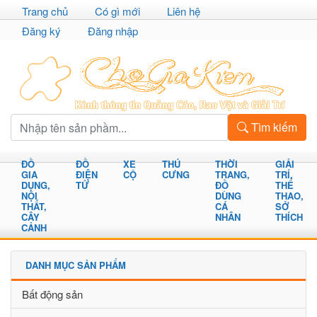
Trang chủ
Có gì mới
Liên hệ
Đăng ký
Đăng nhập
Tìm kiếm
ĐỒ
ĐỒ
XE
THÚ
THỜI
GIẢI
GIA
ĐIỆN
CỘ
CƯNG
TRANG,
TRÍ,
DỤNG,
TỬ
ĐỒ
THỂ
NỘI
DÙNG
THAO,
THẤT,
CÁ
SỞ
CÂY
NHÂN
THÍCH
CẢNH
DANH MỤC SẢN PHẨM
Bất động sản