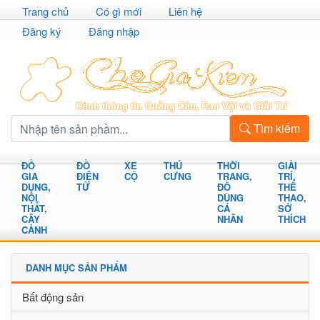
Trang chủ
Có gì mới
Liên hệ
Đăng ký
Đăng nhập
Tìm kiếm
ĐỒ
ĐỒ
XE
THÚ
THỜI
GIẢI
GIA
ĐIỆN
CỘ
CƯNG
TRANG,
TRÍ,
DỤNG,
TỬ
ĐỒ
THỂ
NỘI
DÙNG
THAO,
THẤT,
CÁ
SỞ
CÂY
NHÂN
THÍCH
CẢNH
DANH MỤC SẢN PHẨM
Bất động sản