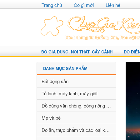
Trang chủ
Có gì mới
Liên hệ
ĐỒ GIA DỤNG, NỘI THẤT, CÂY CẢNH
ĐỒ ĐIỆ
DANH MỤC SẢN PHẨM
Bất động sản
Tủ lạnh, máy lạnh, máy giặt
Đồ dùng văn phòng, công nông nghiệp
Mẹ và bé
Đồ ăn, thực phẩm và các loại khác