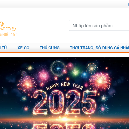
N TỬ
XE CỘ
THÚ CƯNG
THỜI TRANG, ĐỒ DÙNG CÁ NHÂ