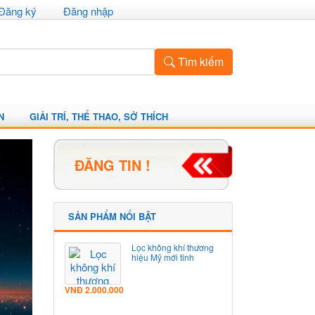
Đăng ký
Đăng nhập
Tìm kiếm
N
GIẢI TRÍ, THỂ THAO, SỞ THÍCH
ĐĂNG TIN !
SẢN PHẨM NỔI BẬT
Lọc không khí thương
hiệu Mỹ mới tinh
VNĐ
2.000.000