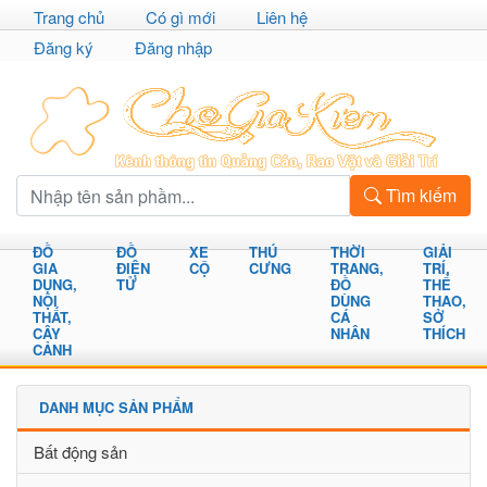
Trang chủ
Có gì mới
Liên hệ
Đăng ký
Đăng nhập
Tìm kiếm
ĐỒ
ĐỒ
XE
THÚ
THỜI
GIẢI
GIA
ĐIỆN
CỘ
CƯNG
TRANG,
TRÍ,
DỤNG,
TỬ
ĐỒ
THỂ
NỘI
DÙNG
THAO,
THẤT,
CÁ
SỞ
CÂY
NHÂN
THÍCH
CẢNH
DANH MỤC SẢN PHẨM
Bất động sản