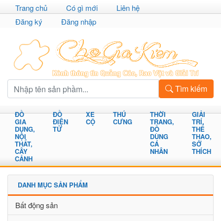
Trang chủ
Có gì mới
Liên hệ
Đăng ký
Đăng nhập
Tìm kiếm
ĐỒ
ĐỒ
XE
THÚ
THỜI
GIẢI
GIA
ĐIỆN
CỘ
CƯNG
TRANG,
TRÍ,
DỤNG,
TỬ
ĐỒ
THỂ
NỘI
DÙNG
THAO,
THẤT,
CÁ
SỞ
CÂY
NHÂN
THÍCH
CẢNH
DANH MỤC SẢN PHẨM
Bất động sản