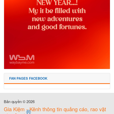
FAN PAGES FACEBOOK
Bản quyền © 2026
Gia Kiệm - Kênh thông tin quảng cáo, rao vặt
®