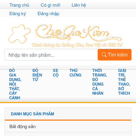
Trang chủ
Có gì mới
Liên hệ
Đăng ký
Đăng nhập
Tìm kiếm
ĐỒ
ĐỒ
XE
THÚ
THỜI
GIẢI
GIA
ĐIỆN
CỘ
CƯNG
TRANG,
TRÍ,
DỤNG,
TỬ
ĐỒ
THỂ
NỘI
DÙNG
THAO,
THẤT,
CÁ
SỞ
CÂY
NHÂN
THÍCH
CẢNH
DANH MỤC SẢN PHẨM
Bất động sản