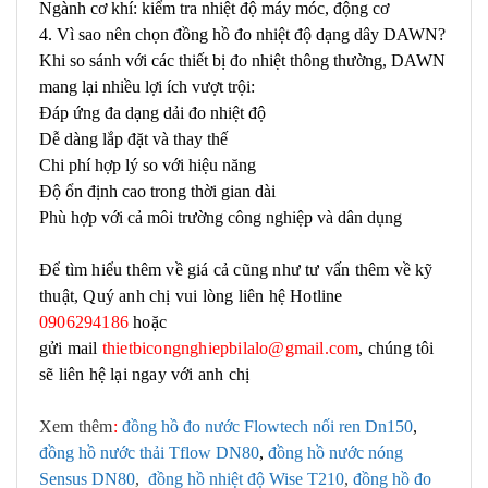
Ngành cơ khí: kiểm tra nhiệt độ máy móc, động cơ
4. Vì sao nên chọn đồng hồ đo nhiệt độ dạng dây DAWN?
Khi so sánh với các thiết bị đo nhiệt thông thường, DAWN
mang lại nhiều lợi ích vượt trội:
Đáp ứng đa dạng dải đo nhiệt độ
Dễ dàng lắp đặt và thay thế
Chi phí hợp lý so với hiệu năng
Độ ổn định cao trong thời gian dài
Phù hợp với cả môi trường công nghiệp và dân dụng
Để tìm hiểu thêm về giá cả cũng như tư vấn thêm về kỹ
thuật, Quý anh chị vui lòng liên hệ Hotline
0906294186
hoặc
gửi mail
thietbicongnghiepbilalo@gmail.com
, chúng tôi
sẽ liên hệ lại ngay với anh chị
Xem thêm
:
đồng hồ đo nước Flowtech nối ren Dn150
,
đồng hồ nước thải Tflow DN80
,
đồng hồ nước nóng
Sensus DN80
,
đồng hồ nhiệt độ Wise T210
,
đồng hồ đo