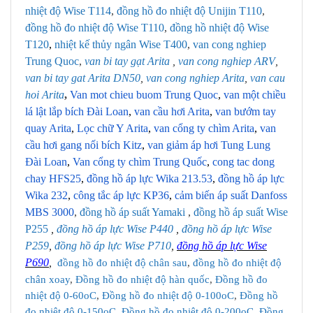
nhiệt độ Wise T114
,
đồng hồ đo nhiệt độ Unijin T110
,
đồng hồ đo nhiệt độ Wise T110
,
đồng hồ nhiệt độ Wise
T120
,
nhiệt kế thủy ngân Wise T400
,
van cong nghiep
Trung Quoc
,
van bi tay gạt Arita
,
van cong nghiep ARV
,
van bi tay gat Arita DN50
,
van cong nghiep Arita
,
van cau
hoi Arita
,
Van mot chieu buom Trung Quoc
,
van một chiều
lá lật lắp bích Đài Loan
,
van cầu hơi Arita
,
van bướm tay
quay Arita
,
Lọc chữ Y Arita
,
van cổng ty chìm Arita
,
van
cầu hơi gang nối bích Kitz
,
van giảm áp hơi Tung Lung
Đài Loan
,
Van cổng ty chìm Trung Quốc
,
cong tac dong
chay HFS25
,
đồng hồ áp lực Wika 213.53
,
đồng hồ áp lực
Wika 232
,
công tắc áp lực KP36
,
cảm biến áp suất Danfoss
MBS 3000
,
đồng hồ áp suất Yamaki
,
đồng hồ áp suất Wise
P255
,
đồng hồ áp
lực
Wise P440
,
đồng hồ áp
lực
Wise
P259
,
đồng hồ áp
lực
Wise P710
,
đồng hồ áp
lực
Wise
P690
,
đồng hồ đo nhiệt độ chân sau
,
đồng hồ đo nhiệt độ
chân xoay
,
Đồng hồ đo nhiệt độ hàn quốc
,
Đồng hồ đo
nhiệt độ 0-60oC
,
Đồng hồ đo nhiệt độ 0-100oC
,
Đồng hồ
đo nhiệt độ 0-150oC
,
Đồng hồ đo nhiệt độ 0-200oC
,
Đồng