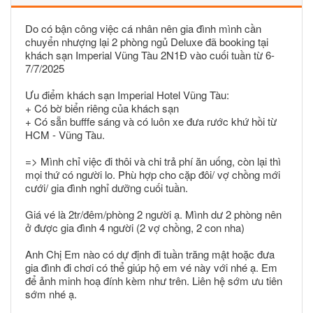
Do có bận công việc cá nhân nên gia đình mình cần
chuyển nhượng lại 2 phòng ngủ Deluxe đã booking tại
khách sạn Imperial Vũng Tàu 2N1Đ vào cuối tuần từ 6-
7/7/2025
Ưu điểm khách sạn Imperial Hotel Vũng Tàu:
+ Có bờ biển riêng của khách sạn
+ Có sẵn bufffe sáng và có luôn xe đưa rước khứ hồi từ
HCM - Vũng Tàu.
=> Mình chỉ việc đi thôi và chi trả phí ăn uống, còn lại thì
mọi thứ có người lo. Phù hợp cho cặp đôi/ vợ chồng mới
cưới/ gia đình nghỉ dưỡng cuối tuần.
Giá vé là 2tr/đêm/phòng 2 người ạ. Mình dư 2 phòng nên
ở được gia đình 4 người (2 vợ chồng, 2 con nha)
Anh Chị Em nào có dự định đi tuần trăng mật hoặc đưa
gia đình đi chơi có thể giúp hộ em vé này với nhé ạ. Em
để ảnh minh hoạ đính kèm như trên. Liên hệ sớm ưu tiên
sớm nhé ạ.