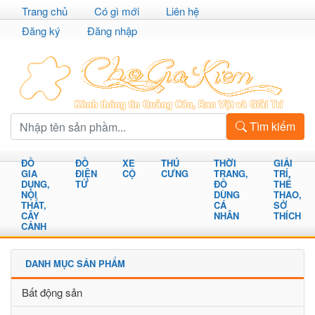
Trang chủ
Có gì mới
Liên hệ
Đăng ký
Đăng nhập
Tìm kiếm
ĐỒ
ĐỒ
XE
THÚ
THỜI
GIẢI
GIA
ĐIỆN
CỘ
CƯNG
TRANG,
TRÍ,
DỤNG,
TỬ
ĐỒ
THỂ
NỘI
DÙNG
THAO,
THẤT,
CÁ
SỞ
CÂY
NHÂN
THÍCH
CẢNH
DANH MỤC SẢN PHẨM
Bất động sản