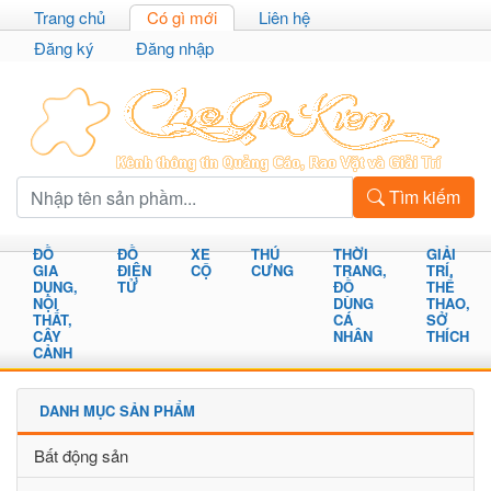
Trang chủ
Có gì mới
Liên hệ
Đăng ký
Đăng nhập
Tìm kiếm
ĐỒ
ĐỒ
XE
THÚ
THỜI
GIẢI
GIA
ĐIỆN
CỘ
CƯNG
TRANG,
TRÍ,
DỤNG,
TỬ
ĐỒ
THỂ
NỘI
DÙNG
THAO,
THẤT,
CÁ
SỞ
CÂY
NHÂN
THÍCH
CẢNH
DANH MỤC SẢN PHẨM
Bất động sản