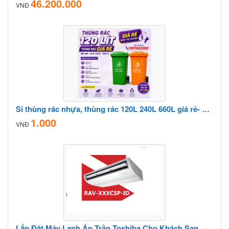
46.200.000
VNĐ
Sỉ thùng rác nhựa, thùng rác 120L 240L 660L giá rẻ- giao hàng tận nơi- lh 0911082000
1.000
VNĐ
Lắp Đặt Máy Lạnh Áp Trần Toshiba Cho Khách Sạn