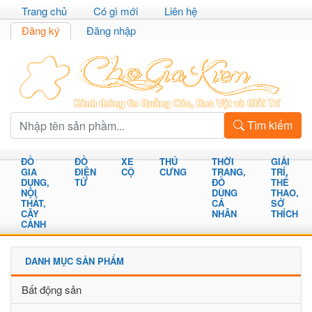
Trang chủ
Có gì mới
Liên hệ
Đăng ký
Đăng nhập
Tìm kiếm
ĐỒ
ĐỒ
XE
THÚ
THỜI
GIẢI
GIA
ĐIỆN
CỘ
CƯNG
TRANG,
TRÍ,
DỤNG,
TỬ
ĐỒ
THỂ
NỘI
DÙNG
THAO,
THẤT,
CÁ
SỞ
CÂY
NHÂN
THÍCH
CẢNH
DANH MỤC SẢN PHẨM
Bất động sản