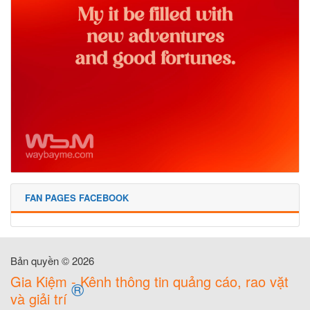
FAN PAGES FACEBOOK
Bản quyền © 2026
Gia Kiệm - Kênh thông tin quảng cáo, rao vặt
®
và giải trí