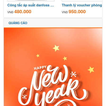
Công tắc áp suất danfoss kp1 cho hệ thống công nghiệp
Thanh lý
480.000
950.000
VNĐ
VNĐ
QUẢNG CÁO