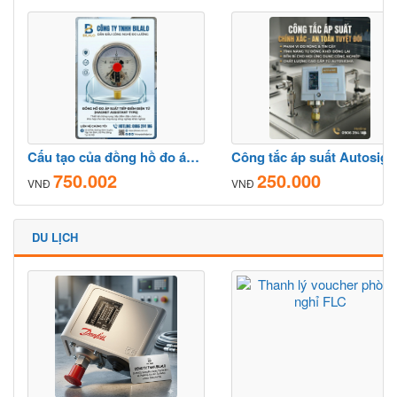
Cấu tạo của đồng hồ đo áp suất 3 kim chi tiết từ A–Z
Công tắc áp suất Autosigma HS21
750.002
250.000
VNĐ
VNĐ
DU LỊCH