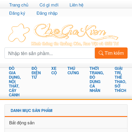
Trang chủ
Có gì mới
Liên hệ
Đăng ký
Đăng nhập
Tìm kiếm
ĐỒ
ĐỒ
XE
THÚ
THỜI
GIẢI
GIA
ĐIỆN
CỘ
CƯNG
TRANG,
TRÍ,
DỤNG,
TỬ
ĐỒ
THỂ
NỘI
DÙNG
THAO,
THẤT,
CÁ
SỞ
CÂY
NHÂN
THÍCH
CẢNH
DANH MỤC SẢN PHẨM
Bất động sản