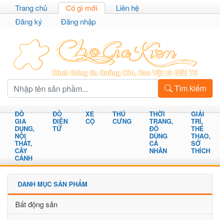
Trang chủ
Có gì mới
Liên hệ
Đăng ký
Đăng nhập
Tìm kiếm
ĐỒ
ĐỒ
XE
THÚ
THỜI
GIẢI
GIA
ĐIỆN
CỘ
CƯNG
TRANG,
TRÍ,
DỤNG,
TỬ
ĐỒ
THỂ
NỘI
DÙNG
THAO,
THẤT,
CÁ
SỞ
CÂY
NHÂN
THÍCH
CẢNH
DANH MỤC SẢN PHẨM
Bất động sản