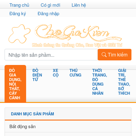
Trang chủ
Có gì mới
Liên hệ
Đăng ký
Đăng nhập
Tìm kiếm
ĐỒ
ĐỒ
XE
THÚ
THỜI
GIẢI
GIA
ĐIỆN
CỘ
CƯNG
TRANG,
TRÍ,
DỤNG,
TỬ
ĐỒ
THỂ
NỘI
DÙNG
THAO,
THẤT,
CÁ
SỞ
CÂY
NHÂN
THÍCH
CẢNH
DANH MỤC SẢN PHẨM
Bất động sản