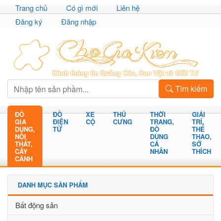
Trang chủ
Có gì mới
Liên hệ
Đăng ký
Đăng nhập
Tìm kiếm
ĐỒ
ĐỒ
XE
THÚ
THỜI
GIẢI
GIA
ĐIỆN
CỘ
CƯNG
TRANG,
TRÍ,
DỤNG,
TỬ
ĐỒ
THỂ
NỘI
DÙNG
THAO,
THẤT,
CÁ
SỞ
CÂY
NHÂN
THÍCH
CẢNH
DANH MỤC SẢN PHẨM
Bất động sản