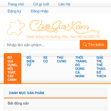
Trang chủ
Có gì mới
Liên hệ
Đăng ký
Đăng nhập
Tìm kiếm
ĐỒ
ĐỒ
XE
THÚ
THỜI
GIẢI
GIA
ĐIỆN
CỘ
CƯNG
TRANG,
TRÍ,
DỤNG,
TỬ
ĐỒ
THỂ
NỘI
DÙNG
THAO,
THẤT,
CÁ
SỞ
CÂY
NHÂN
THÍCH
CẢNH
DANH MỤC SẢN PHẨM
Bất động sản