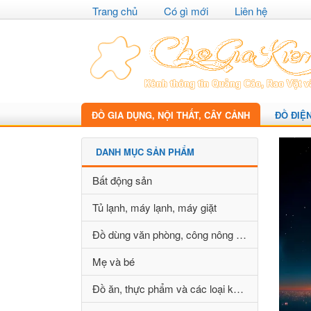
Trang chủ
Có gì mới
Liên hệ
ĐỒ GIA DỤNG, NỘI THẤT, CÂY CẢNH
ĐỒ ĐIỆ
DANH MỤC SẢN PHẨM
Bất động sản
Tủ lạnh, máy lạnh, máy giặt
Đồ dùng văn phòng, công nông nghiệp
Mẹ và bé
Đồ ăn, thực phẩm và các loại khác