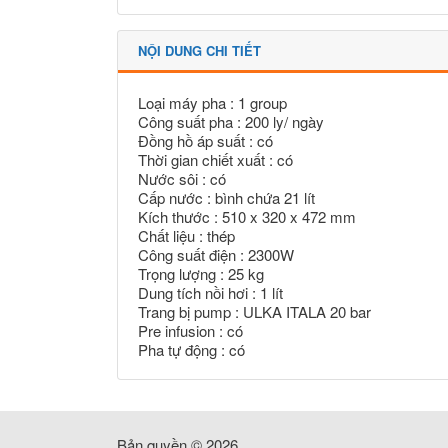
NỘI DUNG CHI TIẾT
Loại máy pha : 1 group
Công suất pha : 200 ly/ ngày
Đồng hồ áp suất : có
Thời gian chiết xuất : có
Nước sôi : có
Cấp nước : bình chứa 21 lít
Kích thước : 510 x 320 x 472 mm
Chất liệu : thép
Công suất điện : 2300W
Trọng lượng : 25 kg
Dung tích nồi hơi : 1 lít
Trang bị pump : ULKA ITALA 20 bar
Pre infusion : có
Pha tự động : có
Bản quyền © 2026