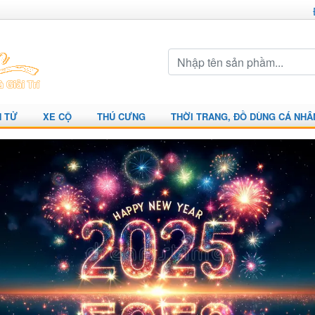
N TỬ
XE CỘ
THÚ CƯNG
THỜI TRANG, ĐỒ DÙNG CÁ NHÂ