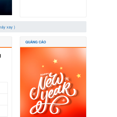
máy xay )
QUẢNG CÁO
g