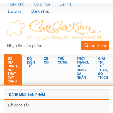
Trang chủ
Có gì mới
Liên hệ
Đăng ký
Đăng nhập
Tìm kiếm
ĐỒ
ĐỒ
XE
THÚ
THỜI
GIẢI
GIA
ĐIỆN
CỘ
CƯNG
TRANG,
TRÍ,
DỤNG,
TỬ
ĐỒ
THỂ
NỘI
DÙNG
THAO,
THẤT,
CÁ
SỞ
CÂY
NHÂN
THÍCH
CẢNH
DANH MỤC SẢN PHẨM
Bất động sản