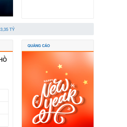
3,35 TỶ
QUẢNG CÁO
 HỒ