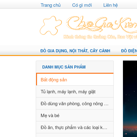
Trang chủ
Có gì mới
Liên hệ
ĐỒ GIA DỤNG, NỘI THẤT, CÂY CẢNH
ĐỒ ĐIỆ
DANH MỤC SẢN PHẨM
Bất động sản
Tủ lạnh, máy lạnh, máy giặt
Đồ dùng văn phòng, công nông nghiệp
Mẹ và bé
Đồ ăn, thực phẩm và các loại khác