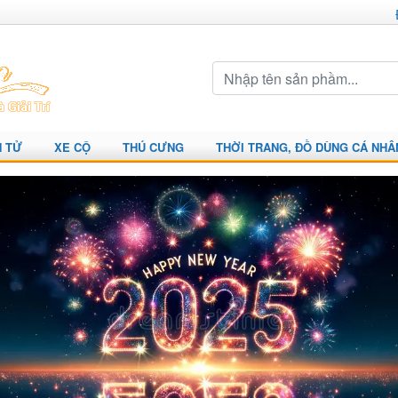
N TỬ
XE CỘ
THÚ CƯNG
THỜI TRANG, ĐỒ DÙNG CÁ NHÂ