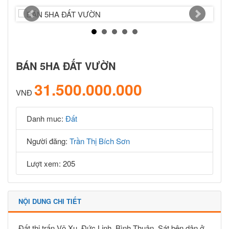
BÁN 5HA ĐẤT VƯỜN
31.500.000.000
VNĐ
Danh muc:
Đất
Người đăng:
Trần Thị Bích Sơn
Lượt xem: 205
NỘI DUNG CHI TIẾT
Đất thị trấn Võ Xu, Đức Linh, Bình Thuận. Sát bên dân ở.