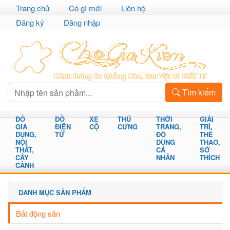
Trang chủ
Có gì mới
Liên hệ
Đăng ký
Đăng nhập
Tìm kiếm
ĐỒ
ĐỒ
XE
THÚ
THỜI
GIẢI
GIA
ĐIỆN
CỘ
CƯNG
TRANG,
TRÍ,
DỤNG,
TỬ
ĐỒ
THỂ
NỘI
DÙNG
THAO,
THẤT,
CÁ
SỞ
CÂY
NHÂN
THÍCH
CẢNH
DANH MỤC SẢN PHẨM
Bất động sản