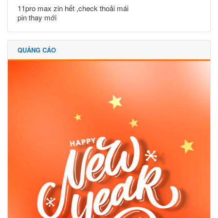
11pro max zin hết ,check thoải mái
pin thay mới
QUẢNG CÁO