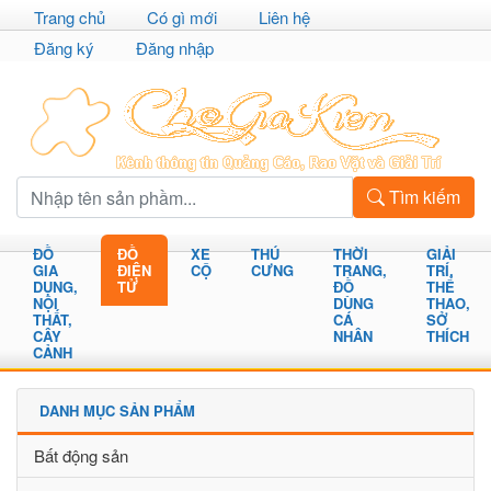
Trang chủ
Có gì mới
Liên hệ
Đăng ký
Đăng nhập
Tìm kiếm
ĐỒ
ĐỒ
XE
THÚ
THỜI
GIẢI
GIA
ĐIỆN
CỘ
CƯNG
TRANG,
TRÍ,
DỤNG,
TỬ
ĐỒ
THỂ
NỘI
DÙNG
THAO,
THẤT,
CÁ
SỞ
CÂY
NHÂN
THÍCH
CẢNH
DANH MỤC SẢN PHẨM
Bất động sản