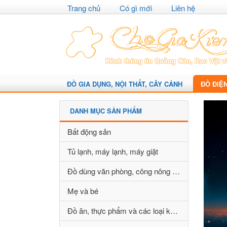
Trang chủ
Có gì mới
Liên hệ
ĐỒ GIA DỤNG, NỘI THẤT, CÂY CẢNH
ĐỒ ĐIỆ
DANH MỤC SẢN PHẨM
Bất động sản
Tủ lạnh, máy lạnh, máy giặt
Đồ dùng văn phòng, công nông nghiệp
Mẹ và bé
Đồ ăn, thực phẩm và các loại khác