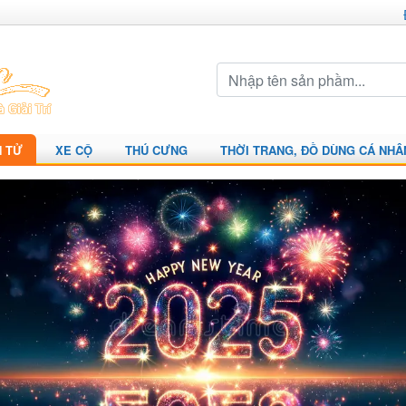
N TỬ
XE CỘ
THÚ CƯNG
THỜI TRANG, ĐỒ DÙNG CÁ NHÂ