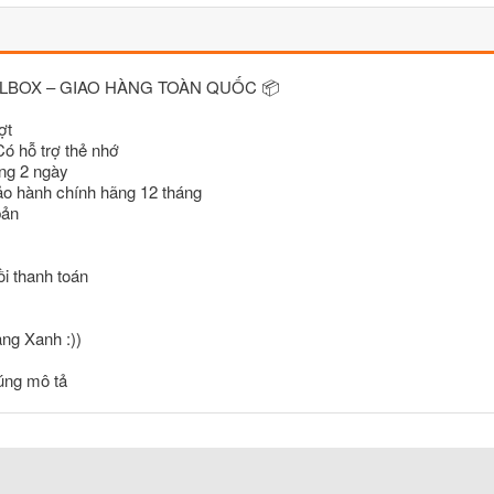
LLBOX – GIAO HÀNG TOÀN QUỐC 📦
ợt
 hỗ trợ thẻ nhớ
ng 2 ngày
ảo hành chính hãng 12 tháng
bản
i thanh toán
ng Xanh :))
úng mô tả