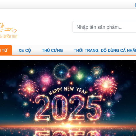
N TỬ
XE CỘ
THÚ CƯNG
THỜI TRANG, ĐỒ DÙNG CÁ NHÂ