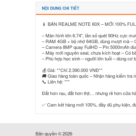
NỘI DUNG CHI TIẾT
📱 BÁN REALME NOTE 60X – MỚI 100% FU
– Màn hình lớn 6.74", tần số quét 90Hz cực mư
– RAM 4GB + bộ nhớ 64GB, dùng mượt mà – Có
– Camera 8MP quay FullHD – Pin 5000mAh dù
– Máy mới nguyên seal, chưa kích hoạt – Có b
– Phù hợp học sinh – người lớn tuổi – dùng cơ 
💰 Giá: **Chỉ 2.390.000 VNĐ**
🚚 Giao hàng toàn quốc – Nhận hàng kiểm tra rồ
📞 Liên hệ: ***
Đắt hơn rau, đắt hơn thịt… nhưng rẻ hơn cửa hà
✅ Cam kết hàng mới 100%, đầy đủ phụ kiện, đ
Bản quyền © 2026