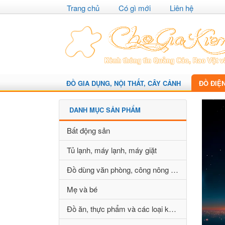
Trang chủ
Có gì mới
Liên hệ
ĐỒ GIA DỤNG, NỘI THẤT, CÂY CẢNH
ĐỒ ĐIỆ
DANH MỤC SẢN PHẨM
Bất động sản
Tủ lạnh, máy lạnh, máy giặt
Đồ dùng văn phòng, công nông nghiệp
Mẹ và bé
Đồ ăn, thực phẩm và các loại khác