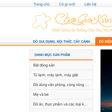
Trang chủ
Có gì mới
Liên hệ
ĐỒ GIA DỤNG, NỘI THẤT, CÂY CẢNH
ĐỒ ĐIỆ
DANH MỤC SẢN PHẨM
Bất động sản
Tủ lạnh, máy lạnh, máy giặt
Đồ dùng văn phòng, công nông nghiệp
Mẹ và bé
Đồ ăn, thực phẩm và các loại khác