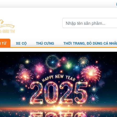
N TỬ
XE CỘ
THÚ CƯNG
THỜI TRANG, ĐỒ DÙNG CÁ NHÂ