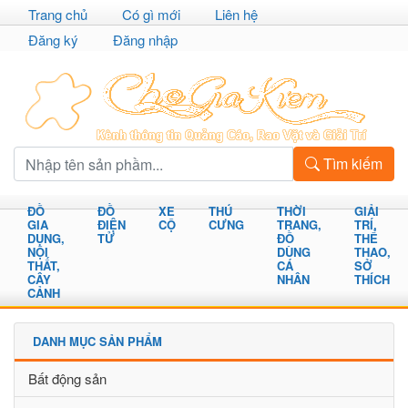
Trang chủ
Có gì mới
Liên hệ
Đăng ký
Đăng nhập
Tìm kiếm
ĐỒ
ĐỒ
XE
THÚ
THỜI
GIẢI
GIA
ĐIỆN
CỘ
CƯNG
TRANG,
TRÍ,
DỤNG,
TỬ
ĐỒ
THỂ
NỘI
DÙNG
THAO,
THẤT,
CÁ
SỞ
CÂY
NHÂN
THÍCH
CẢNH
DANH MỤC SẢN PHẨM
Bất động sản