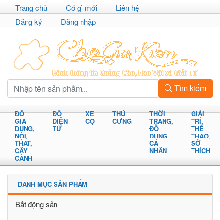
Trang chủ
Có gì mới
Liên hệ
Đăng ký
Đăng nhập
Tìm kiếm
ĐỒ
ĐỒ
XE
THÚ
THỜI
GIẢI
GIA
ĐIỆN
CỘ
CƯNG
TRANG,
TRÍ,
DỤNG,
TỬ
ĐỒ
THỂ
NỘI
DÙNG
THAO,
THẤT,
CÁ
SỞ
CÂY
NHÂN
THÍCH
CẢNH
DANH MỤC SẢN PHẨM
Bất động sản