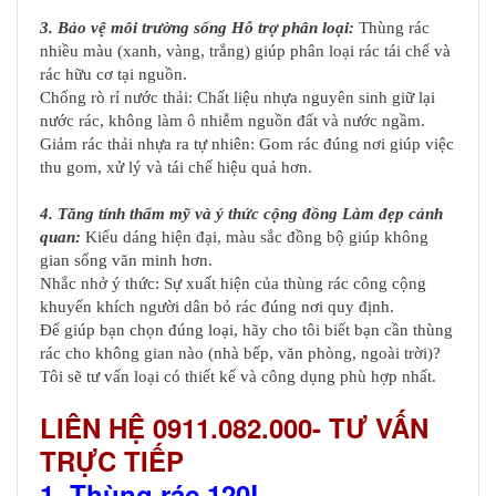
3. Bảo vệ môi trường sống Hỗ trợ phân loại:
Thùng rác
nhiều màu (xanh, vàng, trắng) giúp phân loại rác tái chế và
rác hữu cơ tại nguồn.
Chống rò rỉ nước thải: Chất liệu nhựa nguyên sinh giữ lại
nước rác, không làm ô nhiễm nguồn đất và nước ngầm.
Giảm rác thải nhựa ra tự nhiên: Gom rác đúng nơi giúp việc
thu gom, xử lý và tái chế hiệu quả hơn.
4. Tăng tính thẩm mỹ và ý thức cộng đồng Làm đẹp cảnh
quan:
Kiểu dáng hiện đại, màu sắc đồng bộ giúp không
gian sống văn minh hơn.
Nhắc nhở ý thức: Sự xuất hiện của thùng rác công cộng
khuyến khích người dân bỏ rác đúng nơi quy định.
Để giúp bạn chọn đúng loại, hãy cho tôi biết bạn cần thùng
rác cho không gian nào (nhà bếp, văn phòng, ngoài trời)?
Tôi sẽ tư vấn loại có thiết kế và công dụng phù hợp nhất.
LIÊN HỆ 0911.082.000- TƯ VẤN
TRỰC TIẾP
1. Thùng rác 120L