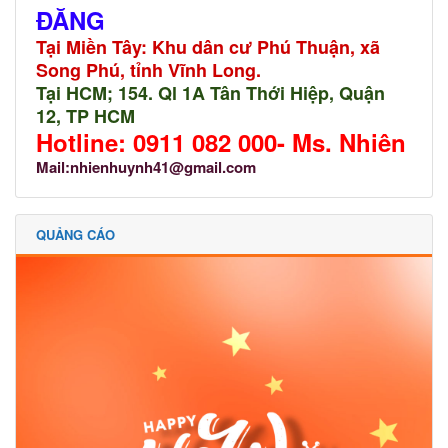
ĐĂNG
Tại Miền Tây: Khu dân cư Phú Thuận, xã
Song Phú, tỉnh Vĩnh Long.
Tại HCM; 154. Ql 1A Tân Thới Hiệp, Quận
12, TP HCM
Hotline: 0911 082 000- Ms. Nhiên
Mail:
nhienhuynh41@gmail.com
QUẢNG CÁO