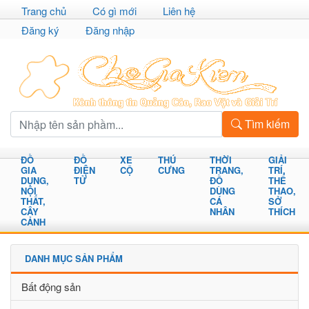
Trang chủ
Có gì mới
Liên hệ
Đăng ký
Đăng nhập
Tìm kiếm
ĐỒ
ĐỒ
XE
THÚ
THỜI
GIẢI
GIA
ĐIỆN
CỘ
CƯNG
TRANG,
TRÍ,
DỤNG,
TỬ
ĐỒ
THỂ
NỘI
DÙNG
THAO,
THẤT,
CÁ
SỞ
CÂY
NHÂN
THÍCH
CẢNH
DANH MỤC SẢN PHẨM
Bất động sản