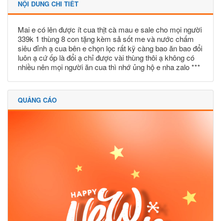
NỘI DUNG CHI TIẾT
Mai e có lên được ít cua thịt cà mau e sale cho mọi người
339k 1 thùng 8 con tặng kèm sả sốt me và nước chấm
siêu đỉnh ạ cua bên e chọn lọc rất kỹ càng bao ăn bao đổi
luôn ạ cứ ốp là đổi ạ chỉ được vài thùng thôi ạ không có
nhiều nên mọi người ăn cua thì nhớ ủng hộ e nha zalo ***
QUẢNG CÁO