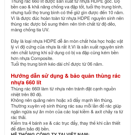
Thùng rác 660 lít được sản xuất từ nhựa HDPE gốc. Độ
bền cao & khả năng chống va đập tốt, tuổi thọ trung bình,
nhưng tuổi thọ trung bình có thể giữ gìn được đến 10 năm.
Vì là được đúc hoàn toàn từ nhựa HDPE nguyên sinh nên
thùng rác được bổ sung thêm nên tính chất từ độ dẻo,
màng chống tia UV.
Đây là loại nhựa HDPE dễ ăn mòn chất hóa học hoặc vật
lý vì độ cứng của nhựa là rất ít.Vì là sản xuất nguyên sinh
nên chất lượng khi sử dụng có bị va đập cũng kém bền
hơn nhựa Composite.
Tuổi thọ trung bình kéo dài chỉ được từ 06 năm.
Hướng dẫn sử dụng & bảo quản thùng rác
nhựa 660 lít
Thùng rác 660l làm từ nhựa nên tránh đặt cạnh nguồn
nhiệt trên 80 độ.
Không nên quăng ném hoặc xô đẩy mạnh lên thùng.
Thường xuyên vệ sinh thùng rác sau mỗi lần đổ rác giúp
ngăn ngừa sự ăn mòn của các loại kiềm & axit chảy ra từ
rác thải.
Kiểm tra 4 bánh xe & các trục đẩy, thay thế khi cần thiết
để đảm bảo độ bền.
HỆ THỐNG CÔNG TY TẠI VIỆT NAM: