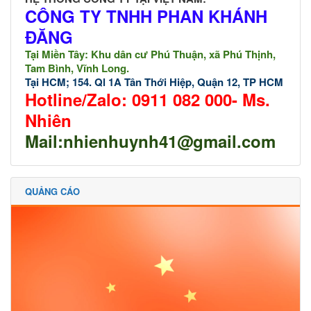
CÔNG TY TNHH PHAN KHÁNH
ĐĂNG
Tại Miền Tây: Khu dân cư Phú Thuận, xã Phú Thịnh,
Tam Bình, Vĩnh Long.
Tại HCM; 154. Ql 1A Tân Thới Hiệp, Quận 12, TP HCM
Hotline/Zalo: 0911 082 000- Ms.
Nhiên
Mail:
nhienhuynh41@gmail.com
QUẢNG CÁO