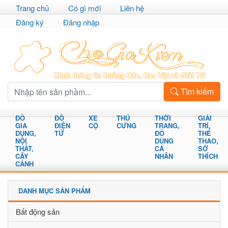
Trang chủ
Có gì mới
Liên hệ
Đăng ký
Đăng nhập
Tìm kiếm
ĐỒ
ĐỒ
XE
THÚ
THỜI
GIẢI
GIA
ĐIỆN
CỘ
CƯNG
TRANG,
TRÍ,
DỤNG,
TỬ
ĐỒ
THỂ
NỘI
DÙNG
THAO,
THẤT,
CÁ
SỞ
CÂY
NHÂN
THÍCH
CẢNH
DANH MỤC SẢN PHẨM
Bất động sản