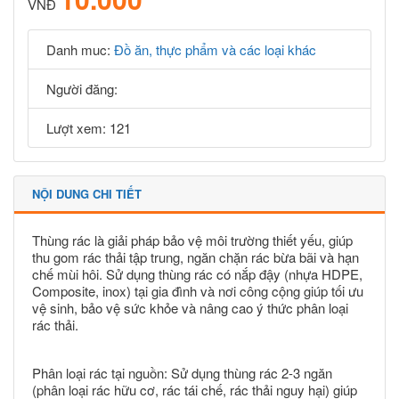
VNĐ
Danh muc:
Đồ ăn, thực phẩm và các loại khác
Người đăng:
Lượt xem: 121
NỘI DUNG CHI TIẾT
Thùng rác là giải pháp bảo vệ môi trường thiết yếu, giúp
thu gom rác thải tập trung, ngăn chặn rác bừa bãi và hạn
chế mùi hôi. Sử dụng thùng rác có nắp đậy (nhựa HDPE,
Composite, inox) tại gia đình và nơi công cộng giúp tối ưu
vệ sinh, bảo vệ sức khỏe và nâng cao ý thức phân loại
rác thải.
Phân loại rác tại nguồn: Sử dụng thùng rác 2-3 ngăn
(phân loại rác hữu cơ, rác tái chế, rác thải nguy hại) giúp