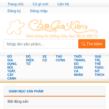
Trang chủ
Có gì mới
Liên hệ
Đăng ký
Đăng nhập
Tìm kiếm
ĐỒ
ĐỒ
XE
THÚ
THỜI
GIẢI
GIA
ĐIỆN
CỘ
CƯNG
TRANG,
TRÍ,
DỤNG,
TỬ
ĐỒ
THỂ
NỘI
DÙNG
THAO,
THẤT,
CÁ
SỞ
CÂY
NHÂN
THÍCH
CẢNH
DANH MỤC SẢN PHẨM
Bất động sản