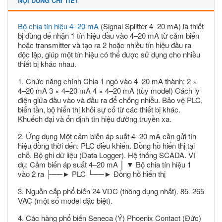
NỘI DUNG CHI TIẾT
Bộ chia tín hiệu 4–20 mA
(Signal Splitter 4–20 mA) là thiết
bị dùng để nhận 1 tín hiệu đầu vào 4–20 mA từ cảm biến
hoặc transmitter và tạo ra 2 hoặc nhiều tín hiệu đầu ra
độc lập, giúp một tín hiệu có thể được sử dụng cho nhiều
thiết bị khác nhau.
1. Chức năng chính Chia 1 ngõ vào 4–20 mA thành: 2 ×
4–20 mA 3 × 4–20 mA 4 × 4–20 mA (tùy model) Cách ly
điện giữa đầu vào và đầu ra để chống nhiễu. Bảo vệ PLC,
biến tần, bộ hiển thị khỏi sự cố từ các thiết bị khác.
Khuếch đại và ổn định tín hiệu đường truyền xa.
2. Ứng dụng Một cảm biến áp suất 4–20 mA cần gửi tín
hiệu đồng thời đến: PLC điều khiển. Đồng hồ hiển thị tại
chỗ. Bộ ghi dữ liệu (Data Logger). Hệ thống SCADA. Ví
dụ: Cảm biến áp suất 4–20 mA │ ▼ Bộ chia tín hiệu 1
vào 2 ra ├──► PLC └──► Đồng hồ hiển thị
3. Nguồn cấp phổ biến 24 VDC (thông dụng nhất). 85–265
VAC (một số model đặc biệt).
4. Các hãng phổ biến Seneca (Ý) Phoenix Contact (Đức)