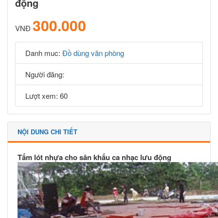
động
300.000
VNĐ
Danh muc:
Đồ dùng văn phòng
Người đăng:
Lượt xem: 60
NỘI DUNG CHI TIẾT
Tấm lót nhựa cho sân khấu ca nhạc lưu động