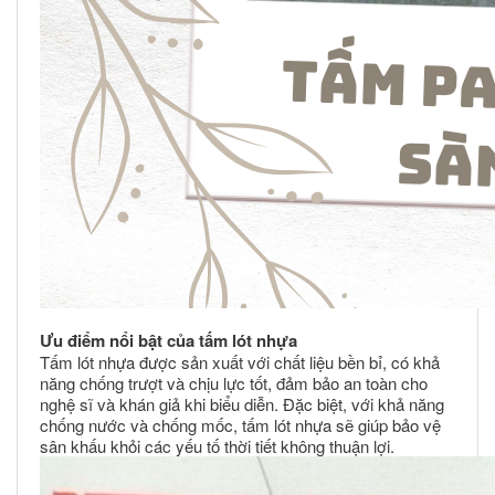
Ưu điểm nổi bật của tấm lót nhựa
Tấm lót nhựa được sản xuất với chất liệu bền bỉ, có khả
năng chống trượt và chịu lực tốt, đảm bảo an toàn cho
nghệ sĩ và khán giả khi biểu diễn. Đặc biệt, với khả năng
chống nước và chống mốc, tấm lót nhựa sẽ giúp bảo vệ
sân khấu khỏi các yếu tố thời tiết không thuận lợi.