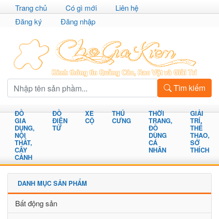
Trang chủ
Có gì mới
Liên hệ
Đăng ký
Đăng nhập
Tìm kiếm
ĐỒ
ĐỒ
XE
THÚ
THỜI
GIẢI
GIA
ĐIỆN
CỘ
CƯNG
TRANG,
TRÍ,
DỤNG,
TỬ
ĐỒ
THỂ
NỘI
DÙNG
THAO,
THẤT,
CÁ
SỞ
CÂY
NHÂN
THÍCH
CẢNH
DANH MỤC SẢN PHẨM
Bất động sản