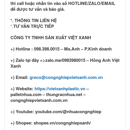
thì call hoặc nhắn tin vào số HOTLINE/ZALO/EMAIL
để được tư vấn và báo giá.
*. THÔNG TIN LIÊN HỆ
*.
TƯ VẤN TRỰC TIẾP
CÔNG TY TNHH SẢN XUẤT VIỆT XANH
+) Hotline : 098.398.0015 – Ms.Anh – P.Kinh doanh
+) Zalo tại đây =>zalo.me/0983980015 – Hồng Anh Việt
Xanh
+) Email:
greco@congnghiepvietxanh.com.vn
+) Website:
https://vietxanhplastic.vn
–
palletnhua.com – thungracnhua.net –
congnghiepvietxanh.com.vn
+) Youtube: youtube.com/@nhuacongnghiep
+) Shopee: shopee.vn/congnghiepxanh/