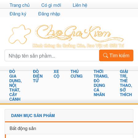
Trang chủ
Có gì mới
Liên hệ
Đăng ký
Đăng nhập
Tìm kiếm
ĐỒ
ĐỒ
XE
THÚ
THỜI
GIẢI
GIA
ĐIỆN
CỘ
CƯNG
TRANG,
TRÍ,
DỤNG,
TỬ
ĐỒ
THỂ
NỘI
DÙNG
THAO,
THẤT,
CÁ
SỞ
CÂY
NHÂN
THÍCH
CẢNH
DANH MỤC SẢN PHẨM
Bất động sản