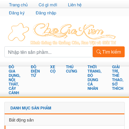
Trang chủ
Có gì mới
Liên hệ
Đăng ký
Đăng nhập
Tìm kiếm
ĐỒ
ĐỒ
XE
THÚ
THỜI
GIẢI
GIA
ĐIỆN
CỘ
CƯNG
TRANG,
TRÍ,
DỤNG,
TỬ
ĐỒ
THỂ
NỘI
DÙNG
THAO,
THẤT,
CÁ
SỞ
CÂY
NHÂN
THÍCH
CẢNH
DANH MỤC SẢN PHẨM
Bất động sản