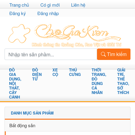
Trang chủ
Có gì mới
Liên hệ
Đăng ký
Đăng nhập
Tìm kiếm
ĐỒ
ĐỒ
XE
THÚ
THỜI
GIẢI
GIA
ĐIỆN
CỘ
CƯNG
TRANG,
TRÍ,
DỤNG,
TỬ
ĐỒ
THỂ
NỘI
DÙNG
THAO,
THẤT,
CÁ
SỞ
CÂY
NHÂN
THÍCH
CẢNH
DANH MỤC SẢN PHẨM
Bất động sản