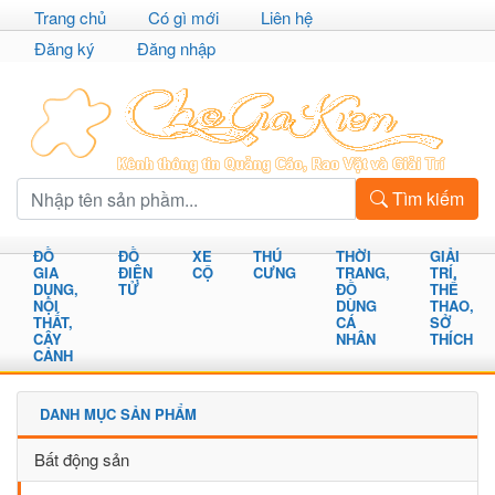
Trang chủ
Có gì mới
Liên hệ
Đăng ký
Đăng nhập
Tìm kiếm
ĐỒ
ĐỒ
XE
THÚ
THỜI
GIẢI
GIA
ĐIỆN
CỘ
CƯNG
TRANG,
TRÍ,
DỤNG,
TỬ
ĐỒ
THỂ
NỘI
DÙNG
THAO,
THẤT,
CÁ
SỞ
CÂY
NHÂN
THÍCH
CẢNH
DANH MỤC SẢN PHẨM
Bất động sản