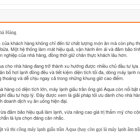
hà Hàng
ệm của khách hàng không chỉ đến từ chất lượng món ăn mà còn phụ t
g bữa. Một hệ thống làm mát hiệu quả, vận hành êm ái và đảm bảo tín
 nghiệp của nhà hàng, đồng thời giữ chân thực khách lâu hơn.
ua
cho nhà hàng
đang trở thành xu hướng được nhiều chủ đầu tư lựa
ân bổ hơi lạnh đồng đều và tiết kiệm diện tích tối đa, dòng máy lạnh 
g thoáng và dễ chịu ngay cả trong những khung giờ cao điểm.
hàng có diện tích lớn, máy lạnh giấu trần ống gió Aqua còn nổi bật
 phí đầu tư hợp lý. Đây được xem là giải pháp tối ưu dành cho nhà hà
h doanh dịch vụ ăn uống hiện đại.
ừa đảm bảo hiệu quả làm lạnh, vừa nâng cao giá trị thẩm mỹ cho cô
 chắn là lựa chọn đáng cân nhắc.
ặt
và thi công
máy lạnh giấu trần
Aqua (hay còn gọi là máy lạnh âm tr