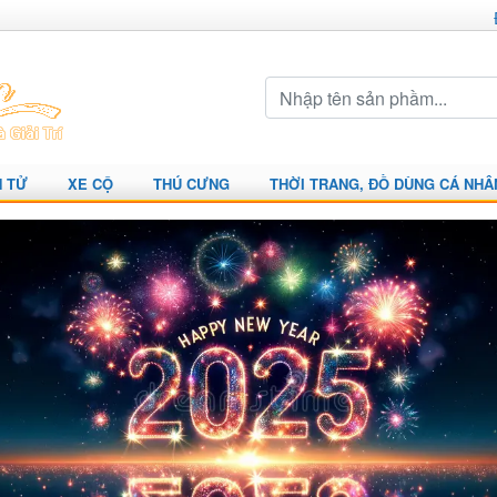
N TỬ
XE CỘ
THÚ CƯNG
THỜI TRANG, ĐỒ DÙNG CÁ NHÂ