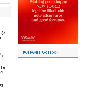
huộc
h
FAN PAGES FACEBOOK
này
 nhờ
ng,
ng
ần