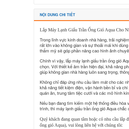
NỘI DUNG CHI TIẾT
Lắp Máy Lạnh Giấu Trần Ống Gió Aqua Cho N
Trong lĩnh vực kinh doanh nhà hàng, trải nghi
rất lớn vào không gian và sự thoải mái khi dùn
thẩm mỹ sẽ góp phần nâng cao hình ảnh chuyên
Chính vì vậy,
lắp
máy lạnh giấu trần ống gió Aq
chọn. Với thiết kế âm trần hiện đại, khả năng ph
giúp không gian nhà hàng luôn sang trọng, thôn
Không chỉ đáp ứng nhu cầu làm mát cho các nhà 
khả năng tiết kiệm điện, vận hành bền bỉ và chi
quán ăn, trung tâm tiệc cưới và các mô hình kin
Nếu bạn đang tìm kiếm một hệ thống điều hòa v
trình, thì máy lạnh giấu trần ống gió Aqua chắc
Quý khách đang quan tâm hoặc có nhu cầu lắp đ
ống gió Aqua)
, vui lòng liên hệ
với chúng tôi
: