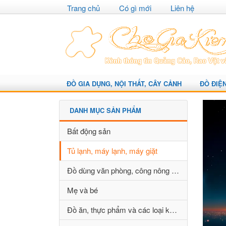
Trang chủ
Có gì mới
Liên hệ
ĐỒ GIA DỤNG, NỘI THẤT, CÂY CẢNH
ĐỒ ĐIỆ
DANH MỤC SẢN PHẨM
Bất động sản
Tủ lạnh, máy lạnh, máy giặt
Đồ dùng văn phòng, công nông nghiệp
Mẹ và bé
Đồ ăn, thực phẩm và các loại khác