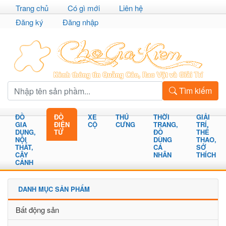
Trang chủ
Có gì mới
Liên hệ
Đăng ký
Đăng nhập
Tìm kiếm
ĐỒ
ĐỒ
XE
THÚ
THỜI
GIẢI
GIA
ĐIỆN
CỘ
CƯNG
TRANG,
TRÍ,
DỤNG,
TỬ
ĐỒ
THỂ
NỘI
DÙNG
THAO,
THẤT,
CÁ
SỞ
CÂY
NHÂN
THÍCH
CẢNH
DANH MỤC SẢN PHẨM
Bất động sản