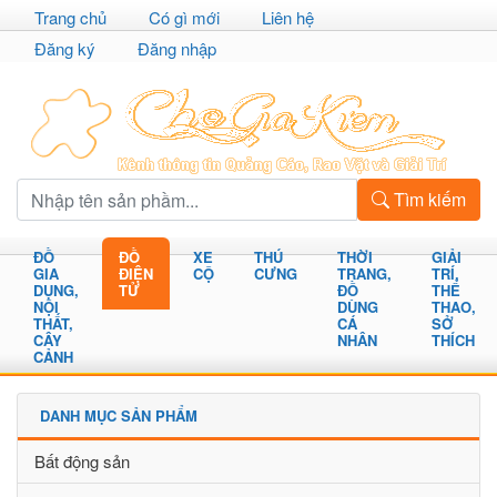
Trang chủ
Có gì mới
Liên hệ
Đăng ký
Đăng nhập
Tìm kiếm
ĐỒ
ĐỒ
XE
THÚ
THỜI
GIẢI
GIA
ĐIỆN
CỘ
CƯNG
TRANG,
TRÍ,
DỤNG,
TỬ
ĐỒ
THỂ
NỘI
DÙNG
THAO,
THẤT,
CÁ
SỞ
CÂY
NHÂN
THÍCH
CẢNH
DANH MỤC SẢN PHẨM
Bất động sản