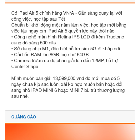
Có iPad Air 5 chính hãng VN/A - Sẵn sàng quay lại với
công việc, học tập sau Tết
Chuẩn bị khởi động một năm làm việc, học tập mới bằng
việc tậu ngay em iPad Air 5 quyền lực này thôi nào!
• Công nghệ màn hình Retina IPS LCD đi kèm Truetone
cùng độ sáng 500 nits
• Sử dụng chip M1, đặc biệt hỗ trợ sim 5G đi khắp nơi.
• Cải tiến RAM lên 8GB, bộ nhớ 64GB
• Camera trước có độ phân giải lên đến 12MP, hỗ trợ
Center Stage
Mình muốn bán giá: 13,599,000 vnd do mới mua có 5
ngày chưa kịp sạc luôn, xài ko hợp muốn bán hoặc đổi
sang nhỏ IPAD MINI 6 hoặc MINI 7 bù trừ thương lượng
sau nhé.
QUẢNG CÁO