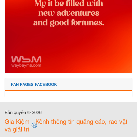
FAN PAGES FACEBOOK
Bản quyền © 2026
Gia Kiệm - Kênh thông tin quảng cáo, rao vặt
®
và giải trí