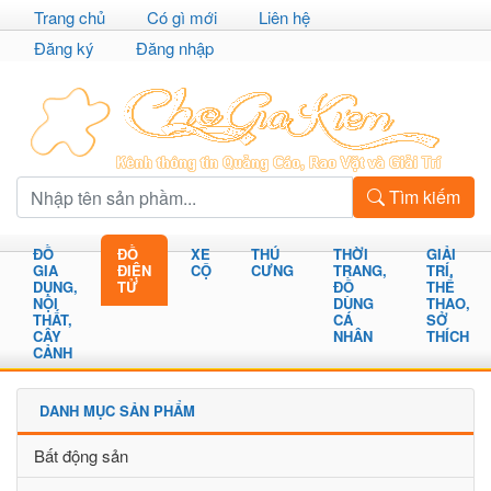
Trang chủ
Có gì mới
Liên hệ
Đăng ký
Đăng nhập
Tìm kiếm
ĐỒ
ĐỒ
XE
THÚ
THỜI
GIẢI
GIA
ĐIỆN
CỘ
CƯNG
TRANG,
TRÍ,
DỤNG,
TỬ
ĐỒ
THỂ
NỘI
DÙNG
THAO,
THẤT,
CÁ
SỞ
CÂY
NHÂN
THÍCH
CẢNH
DANH MỤC SẢN PHẨM
Bất động sản