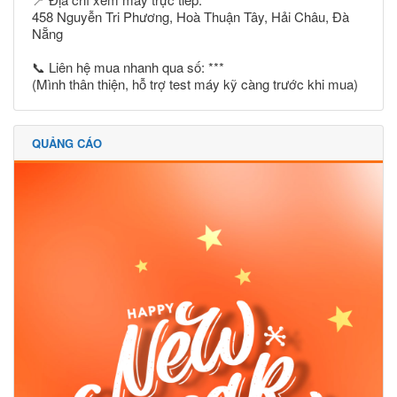
458 Nguyễn Tri Phương, Hoà Thuận Tây, Hải Châu, Đà
Nẵng
📞 Liên hệ mua nhanh qua số: ***
(Mình thân thiện, hỗ trợ test máy kỹ càng trước khi mua)
QUẢNG CÁO