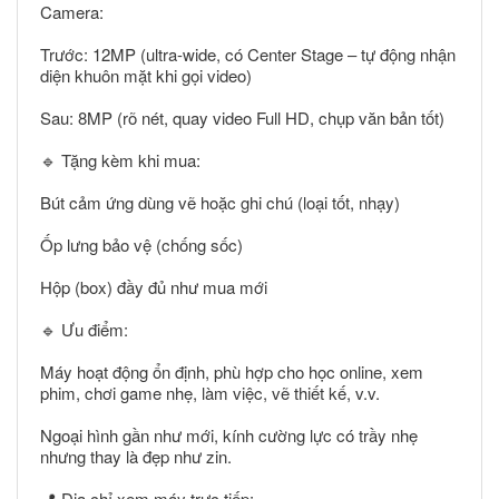
Camera:
Trước: 12MP (ultra-wide, có Center Stage – tự động nhận
diện khuôn mặt khi gọi video)
Sau: 8MP (rõ nét, quay video Full HD, chụp văn bản tốt)
🔹 Tặng kèm khi mua:
Bút cảm ứng dùng vẽ hoặc ghi chú (loại tốt, nhạy)
Ốp lưng bảo vệ (chống sốc)
Hộp (box) đầy đủ như mua mới
🔹 Ưu điểm:
Máy hoạt động ổn định, phù hợp cho học online, xem
phim, chơi game nhẹ, làm việc, vẽ thiết kế, v.v.
Ngoại hình gần như mới, kính cường lực có trầy nhẹ
nhưng thay là đẹp như zin.
📍 Địa chỉ xem máy trực tiếp: