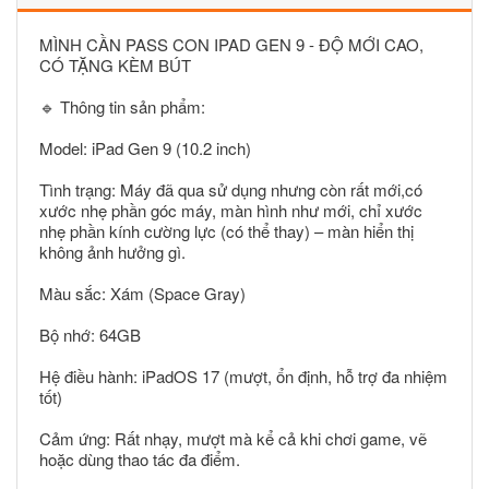
MÌNH CẦN PASS CON IPAD GEN 9 - ĐỘ MỚI CAO,
CÓ TẶNG KÈM BÚT
🔹 Thông tin sản phẩm:
Model: iPad Gen 9 (10.2 inch)
Tình trạng: Máy đã qua sử dụng nhưng còn rất mới,có
xước nhẹ phần góc máy, màn hình như mới, chỉ xước
nhẹ phần kính cường lực (có thể thay) – màn hiển thị
không ảnh hưởng gì.
Màu sắc: Xám (Space Gray)
Bộ nhớ: 64GB
Hệ điều hành: iPadOS 17 (mượt, ổn định, hỗ trợ đa nhiệm
tốt)
Cảm ứng: Rất nhạy, mượt mà kể cả khi chơi game, vẽ
hoặc dùng thao tác đa điểm.