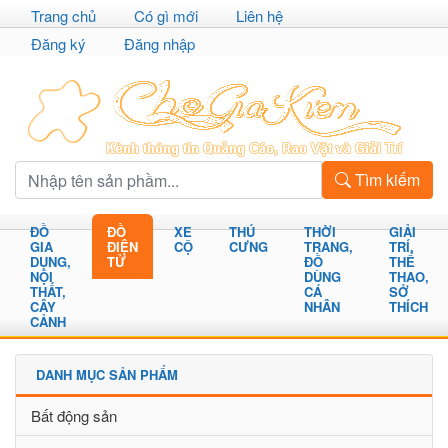
Trang chủ
Có gì mới
Liên hệ
Đăng ký
Đăng nhập
Tìm kiếm
ĐỒ
ĐỒ
XE
THÚ
THỜI
GIẢI
GIA
ĐIỆN
CỘ
CƯNG
TRANG,
TRÍ,
DỤNG,
TỬ
ĐỒ
THỂ
NỘI
DÙNG
THAO,
THẤT,
CÁ
SỞ
CÂY
NHÂN
THÍCH
CẢNH
DANH MỤC SẢN PHẨM
Bất động sản