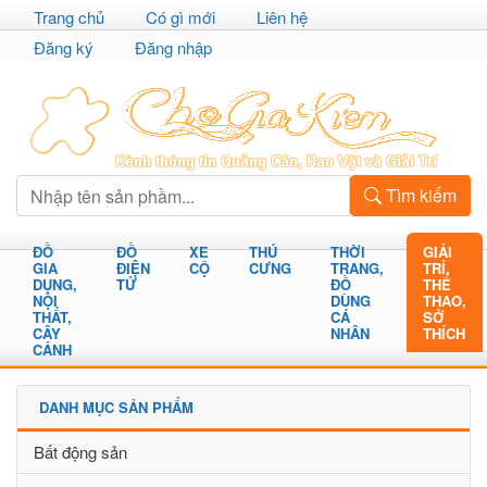
Trang chủ
Có gì mới
Liên hệ
Đăng ký
Đăng nhập
Tìm kiếm
ĐỒ
ĐỒ
XE
THÚ
THỜI
GIẢI
GIA
ĐIỆN
CỘ
CƯNG
TRANG,
TRÍ,
DỤNG,
TỬ
ĐỒ
THỂ
NỘI
DÙNG
THAO,
THẤT,
CÁ
SỞ
CÂY
NHÂN
THÍCH
CẢNH
DANH MỤC SẢN PHẨM
Bất động sản