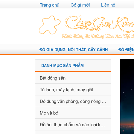
Trang chủ
Có gì mới
Liên hệ
ĐỒ GIA DỤNG, NỘI THẤT, CÂY CẢNH
ĐỒ ĐIỆ
DANH MỤC SẢN PHẨM
Bất động sản
Tủ lạnh, máy lạnh, máy giặt
Đồ dùng văn phòng, công nông nghiệp
Mẹ và bé
Đồ ăn, thực phẩm và các loại khác