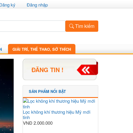
Đăng ký
Đăng nhập
Tìm kiếm
N
GIẢI TRÍ, THỂ THAO, SỞ THÍCH
ĐĂNG TIN !
SẢN PHẨM NỔI BẬT
Lọc không khí thương hiệu Mỹ mới
tinh
VNĐ
2.000.000