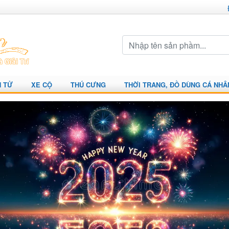
N TỬ
XE CỘ
THÚ CƯNG
THỜI TRANG, ĐỒ DÙNG CÁ NHÂ