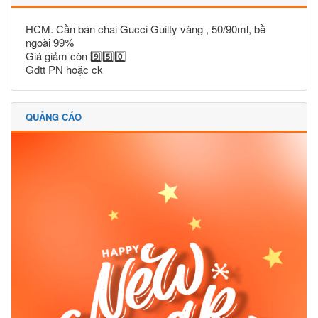
HCM. Cần bán chai Gucci Guilty vàng , 50/90ml, bề
ngoài 99%
Giá giảm còn 9️⃣5️⃣0️⃣
Gdtt PN hoặc ck
QUẢNG CÁO