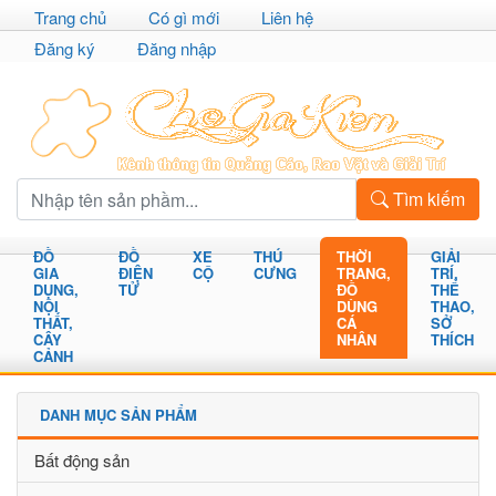
Trang chủ
Có gì mới
Liên hệ
Đăng ký
Đăng nhập
Tìm kiếm
ĐỒ
ĐỒ
XE
THÚ
THỜI
GIẢI
GIA
ĐIỆN
CỘ
CƯNG
TRANG,
TRÍ,
DỤNG,
TỬ
ĐỒ
THỂ
NỘI
DÙNG
THAO,
THẤT,
CÁ
SỞ
CÂY
NHÂN
THÍCH
CẢNH
DANH MỤC SẢN PHẨM
Bất động sản