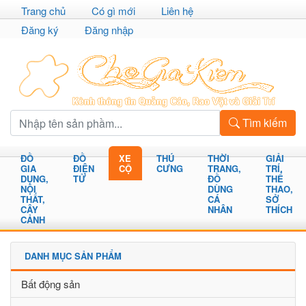
Trang chủ
Có gì mới
Liên hệ
Đăng ký
Đăng nhập
Tìm kiếm
ĐỒ
ĐỒ
XE
THÚ
THỜI
GIẢI
GIA
ĐIỆN
CỘ
CƯNG
TRANG,
TRÍ,
DỤNG,
TỬ
ĐỒ
THỂ
NỘI
DÙNG
THAO,
THẤT,
CÁ
SỞ
CÂY
NHÂN
THÍCH
CẢNH
DANH MỤC SẢN PHẨM
Bất động sản