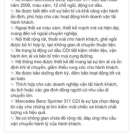
năm 2008, màu xám, 12 chỗ ngồi, động cơ dầu.
✨ Xe được biết đến với sự bền bỉ và khả năng vận hành
ổn định, phù hợp cho các hoạt động kinh doanh vận tải
hành khách.
✨ Ngoại thất xe màu xám, thiết kế mạnh mẽ và hiện đại,
mang đến vẻ ngoài chuyên nghiệp.
✨ Nội thất rộng rãi, thoải mái cho hành khách, ghế ngồi
được bố trí hợp lý, tạo không gian di chuyển thuận tiện.
✨ Xe trang bị động cơ dầu CDI tiết kiệm nhiên liệu, vận
hành êm ái và bền bỉ trên mọi cung đường.
✨ Hệ thống treo được thiết kế để mang lại sự êm ái và ổn
định khi di chuyển, giảm thiểu rung xóc cho hành khách.
✨ Xe được bảo dưỡng định kỳ, đảm bảo hoạt động tốt và
an toàn.
✨ Thích hợp cho các doanh nghiệp vận tải hành khách,
du lịch hoặc các gia đình đông người có nhu cầu di
chuyển lớn.
✨ Mercedes Benz Sprinter 311 CDI là sự lựa chọn đáng
tin cậy cho những ai tìm kiếm một chiếc xe khách chất
lượng và hiệu quả.
✨ Xe có không gian chứa đồ rộng rãi, đáp ứng nhu cầu
vận chuyển hành lý của hành khách.