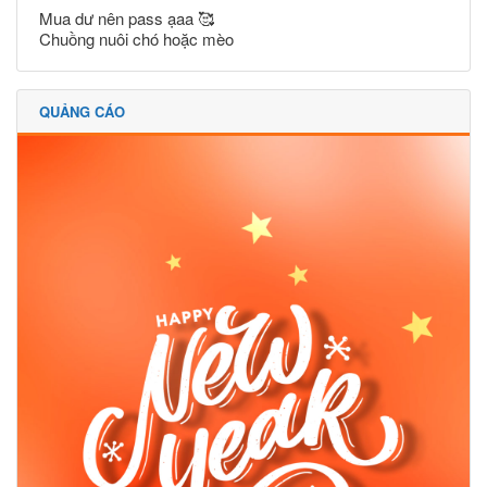
Mua dư nên pass ạaa 🥰
Chuồng nuôi chó hoặc mèo
QUẢNG CÁO