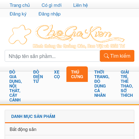
Trang chủ
Có gì mới
Liên hệ
Đăng ký
Đăng nhập
Tìm kiếm
ĐỒ
ĐỒ
XE
THÚ
THỜI
GIẢI
GIA
ĐIỆN
CỘ
CƯNG
TRANG,
TRÍ,
DỤNG,
TỬ
ĐỒ
THỂ
NỘI
DÙNG
THAO,
THẤT,
CÁ
SỞ
CÂY
NHÂN
THÍCH
CẢNH
DANH MỤC SẢN PHẨM
Bất động sản