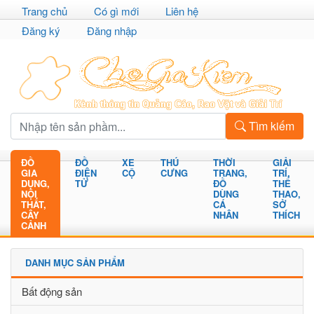
Trang chủ
Có gì mới
Liên hệ
Đăng ký
Đăng nhập
Tìm kiếm
ĐỒ
ĐỒ
XE
THÚ
THỜI
GIẢI
GIA
ĐIỆN
CỘ
CƯNG
TRANG,
TRÍ,
DỤNG,
TỬ
ĐỒ
THỂ
NỘI
DÙNG
THAO,
THẤT,
CÁ
SỞ
CÂY
NHÂN
THÍCH
CẢNH
DANH MỤC SẢN PHẨM
Bất động sản