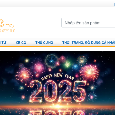
N TỬ
XE CỘ
THÚ CƯNG
THỜI TRANG, ĐỒ DÙNG CÁ NHÂ