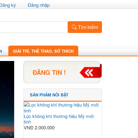
Đăng ký
Đăng nhập
Tìm kiếm
N
GIẢI TRÍ, THỂ THAO, SỞ THÍCH
ĐĂNG TIN !
SẢN PHẨM NỔI BẬT
Lọc không khí thương hiệu Mỹ mới
tinh
VNĐ
2.000.000