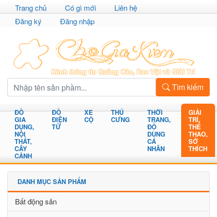
Trang chủ
Có gì mới
Liên hệ
Đăng ký
Đăng nhập
Tìm kiếm
ĐỒ
ĐỒ
XE
THÚ
THỜI
GIẢI
GIA
ĐIỆN
CỘ
CƯNG
TRANG,
TRÍ,
DỤNG,
TỬ
ĐỒ
THỂ
NỘI
DÙNG
THAO,
THẤT,
CÁ
SỞ
CÂY
NHÂN
THÍCH
CẢNH
DANH MỤC SẢN PHẨM
Bất động sản