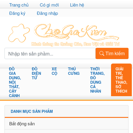
Trang chủ
Có gì mới
Liên hệ
Đăng ký
Đăng nhập
Tìm kiếm
ĐỒ
ĐỒ
XE
THÚ
THỜI
GIẢI
GIA
ĐIỆN
CỘ
CƯNG
TRANG,
TRÍ,
DỤNG,
TỬ
ĐỒ
THỂ
NỘI
DÙNG
THAO,
THẤT,
CÁ
SỞ
CÂY
NHÂN
THÍCH
CẢNH
DANH MỤC SẢN PHẨM
Bất động sản