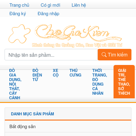
Trang chủ
Có gì mới
Liên hệ
Đăng ký
Đăng nhập
Tìm kiếm
ĐỒ
ĐỒ
XE
THÚ
THỜI
GIẢI
GIA
ĐIỆN
CỘ
CƯNG
TRANG,
TRÍ,
DỤNG,
TỬ
ĐỒ
THỂ
NỘI
DÙNG
THAO,
THẤT,
CÁ
SỞ
CÂY
NHÂN
THÍCH
CẢNH
DANH MỤC SẢN PHẨM
Bất động sản